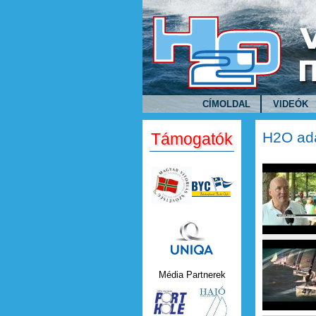
Ugrás a tartalomra
CÍMOLDAL
VIDEÓK
H2O ad
Támogatók
h2o maga
Uniqa.png
h2o mag
Média Partnerek