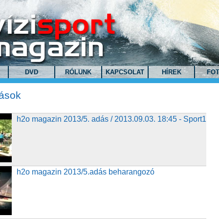
DVD
RÓLUNK
KAPCSOLAT
HÍREK
FO
ások
zin 2013/5. adás / 2013.09.03. 18:45 - Sport1
h2o magazin 2013/5. adás / 2013.09.03. 18:45 - Sport1
azin 2013/5.adás beharangozó
h2o magazin 2013/5.adás beharangozó