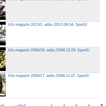
zin 2013/1. adás /2013.06.04. Sport1/
h2o magazin 2013/1. adás /2013.06.04. Sport1/
azin 2006/18. adás
h2o magazin 2006/18. adás /2006.12.05. Sport1/
azin 2006/17. adás
h2o magazin 2006/17. adás /2006.11.07. Sport1/
lső
‹ előző
…
3
4
5
6
7