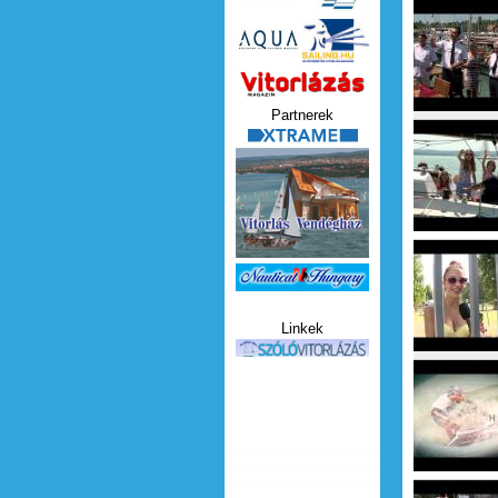
h2o maga
Vitorlazas_magazin.jp
Partnerek
h2o mag
xtrame.png
h2o maga
Nauticat.jpg
Linkek
szolo_vitorlazas.jpg
h2o mag
h2o maga