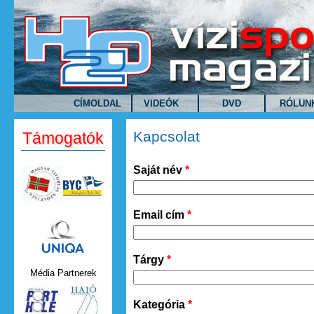
Ugrás a tartalomra
CÍMOLDAL
VIDEÓK
DVD
RÓLUN
Kapcsolat
Támogatók
Saját név
*
Email cím
*
Uniqa.png
Tárgy
*
Média Partnerek
Kategória
*