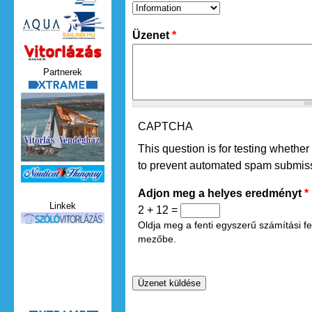
Üzenet
*
Vitorlazas_magazin.jpg
Partnerek
xtrame.png
CAPTCHA
This question is for testing whether
to prevent automated spam submis
Nauticat.jpg
Adjon meg a helyes eredményt
*
Linkek
2 + 12 =
szolo_vitorlazas.jpg
Oldja meg a fenti egyszerű számítási feladatot és írja be az eredményt a
mezőbe.