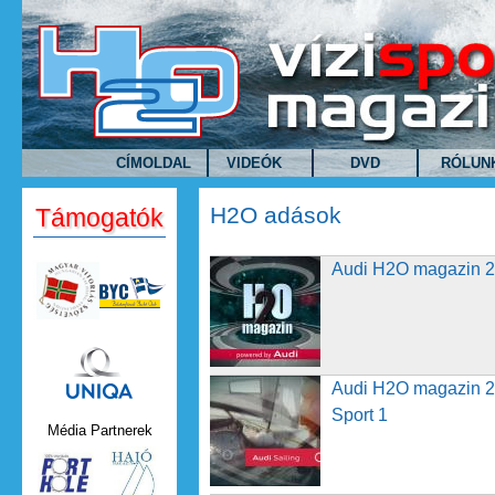
Ugrás a tartalomra
CÍMOLDAL
VIDEÓK
DVD
RÓLUN
H2O adások
Támogatók
Audi H2O magazin 2015/2. 
Audi H2O magazin 2
Uniqa.png
Audi H2O magazin 2015 / 1.a
Audi H2O magazin 20
Sport 1
1
Média Partnerek