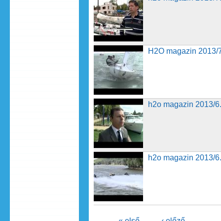
H2O magazin 2013/7.adás 
H2O magazin 2013/7
h2o magazin 2013/6. adás / 2
h2o magazin 2013/6. 
H2o magazin 6.adás behar
h2o magazin 2013/6
« első
‹ előző
…