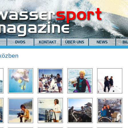
DVDS
KONTAKT
ÜBER UNS
NEWS
BI
közben