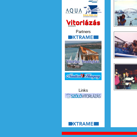
Vitorlazas_magazin.jp
Partners
xtrame.png
Nauticat.jpg
Links
szolo_vitorlazas.jpg
Seiten