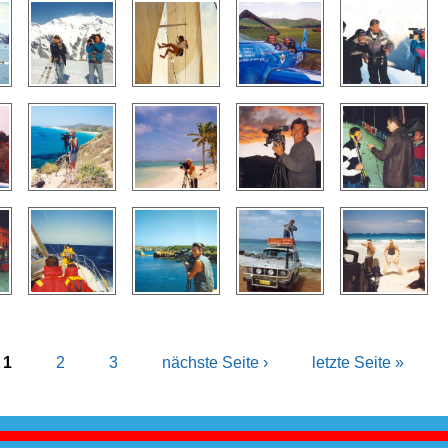
g
1
2
3
nächste Seite ›
letzte Seite »