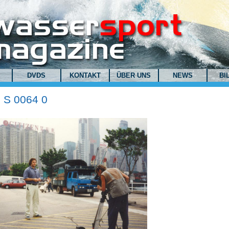
DVDS
KONTAKT
ÜBER UNS
NEWS
BI
 S 0064 0