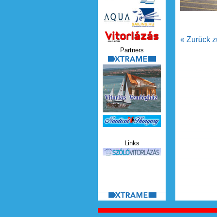
Vitorlazas_magazin.jp
« Zurück z
Partners
xtrame.png
Nauticat.jpg
Links
szolo_vitorlazas.jpg