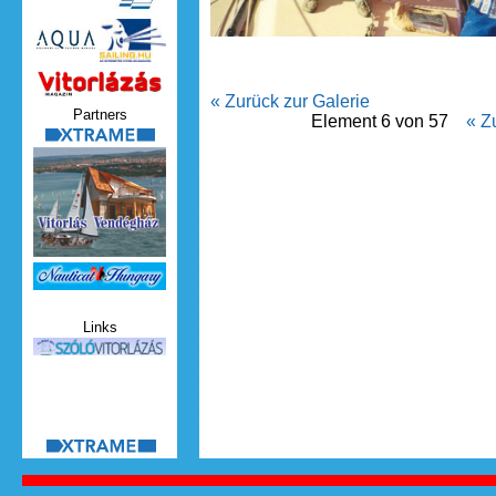
Vitorlazas_magazin.jpg
« Zurück zur Galerie
Partners
Element 6 von 57
« Z
xtrame.png
Nauticat.jpg
Links
szolo_vitorlazas.jpg