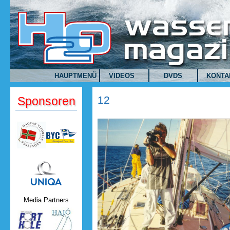
Direkt zum Inhalt
HAUPTMENÜ
VIDEOS
DVDS
KONTA
12
Sponsoren
Uniqa.png
Media Partners