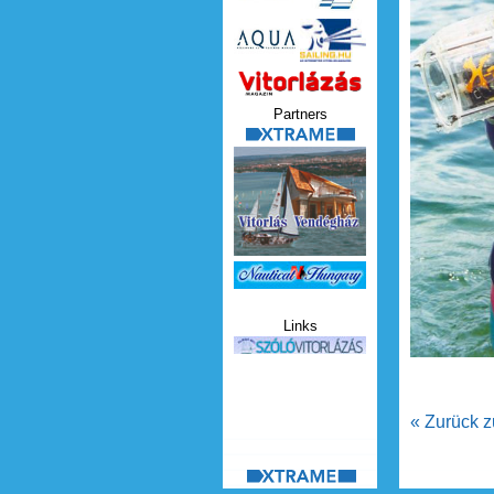
Vitorlazas_magazin.jp
Partners
xtrame.png
Nauticat.jpg
Links
szolo_vitorlazas.jpg
« Zurück z