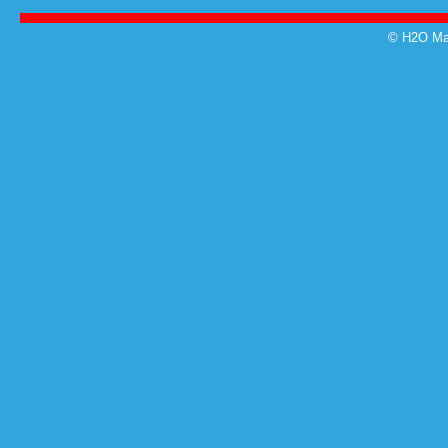
© H2O Mag