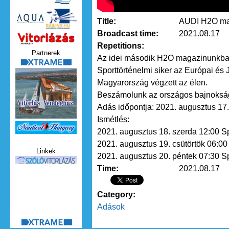
Title:
AUDI H2O ma
Broadcast time:
2021.08.17
Vitorlazas_magazin.jpg
Repetitions:
Partnerek
Az idei második H2O magazinunkban 
xtrame.png
Sporttörténelmi siker az Európai és 
Magyarország végzett az élen.
Beszámolunk az országos bajnokság 
Adás időpontja: 2021. augusztus 17.
Ismétlés:
Nauticat.jpg
2021. augusztus 18. szerda 12:00 Sp
2021. augusztus 19. csütörtök 06:00
Linkek
2021. augusztus 20. péntek 07:30 Sp
szolo_vitorlazas.jpg
Time:
2021.08.17
Category:
Adások