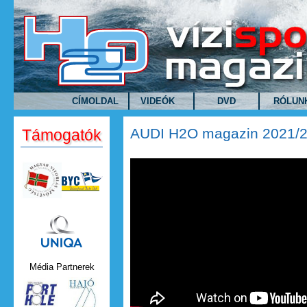
Ugrás a tartalomra
CÍMOLDAL
VIDEÓK
DVD
RÓLUN
AUDI H2O magazin 2021/2
Támogatók
AUDI H2O magazin 2021/2. 
Uniqa.png
Média Partnerek