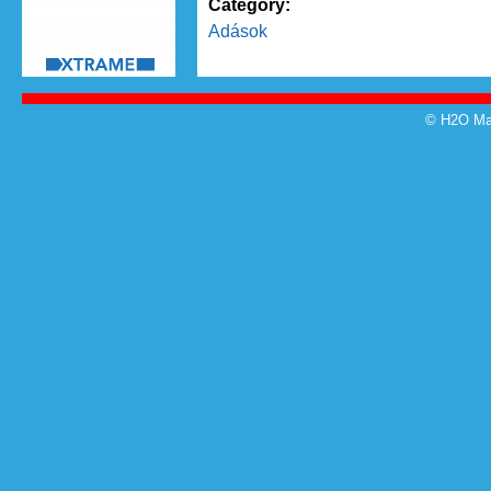
Category:
Adások
© H2O Mag