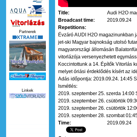
Title:
Audi H2O mag
Broadcast time:
2019.09.24
Vitorlazas_magazin.jpg
Repetitions:
Partnerek
Évzáró AUDI H2O magazinunkban já
xtrame.png
jet-ski Magyar bajnokság utolsó fut
magyarországi állomásán Balatonfü
vitorlázója versenyezhetett egymáss
Koccintottunk a 14. Építők Vitorlás
melyet óriási érdeklődés kísért az idé
Nauticat.jpg
Adás időpontja: 2019.09.24. 14:45 S
Ismétlés:
Linkek
2019. szeptember 25. szerda 14:00 
szolo_vitorlazas.jpg
2019. szeptember 26. csütörtök 09:3
2019. szeptember 26. csütörtök 12:0
2019. szeptember 28. szombat 01:45
Time:
2019.09.24