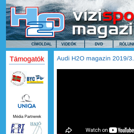
Ugrás a tartalomra
CÍMOLDAL
VIDEÓK
DVD
RÓLUN
Audi H2O magazin 2019/3
Támogatók
Audi H2O magazin 2019/3. 
Uniqa.png
Média Partnerek