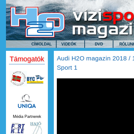
Ugrás a tartalomra
CÍMOLDAL
VIDEÓK
DVD
RÓLUN
Audi H2O magazin 2018 / 1
Támogatók
Sport 1
Audi H2O magazin 2018 / 1.a
1
Uniqa.png
Média Partnerek