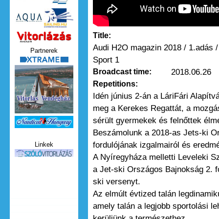
Title:
Vitorlazas_magazin.jpg
Audi H2O magazin 2018 / 1.adás /
Partnerek
Sport 1
xtrame.png
2018.06.26
Broadcast time:
Repetitions:
Idén június 2-án a LáriFári Alapít
meg a Kerekes Regattát, a mozgásk
sérült gyermekek és felnőttek élm
Nauticat.jpg
Beszámolunk a 2018-as Jets-ki O
fordulójának izgalmairól és eredmé
Linkek
szolo_vitorlazas.jpg
A Nyíregyháza melletti Leveleki 
a Jet-ski Országos Bajnokság 2. f
ski versenyt.
Az elmúlt évtized talán legdinamik
amely talán a legjobb sportolási l
kerüljünk a természethez.