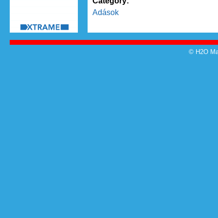
Category:
Adások
© H2O Mag