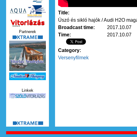
Title:
Úszó és sikló hajók / Audi H2O mag
Vitorlazas_magazin.jpg
Broadcast time:
2017.10.07
Partnerek
Time:
2017.10.07
xtrame.png
Category:
Versenyfilmek
Nauticat.jpg
Linkek
szolo_vitorlazas.jpg