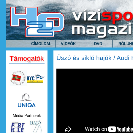
Ugrás a tartalomra
CÍMOLDAL
VIDEÓK
DVD
RÓLUN
Úszó és sikló hajók / Aud
Támogatók
Úszó és sikló hajók / Audi 
Uniqa.png
Média Partnerek