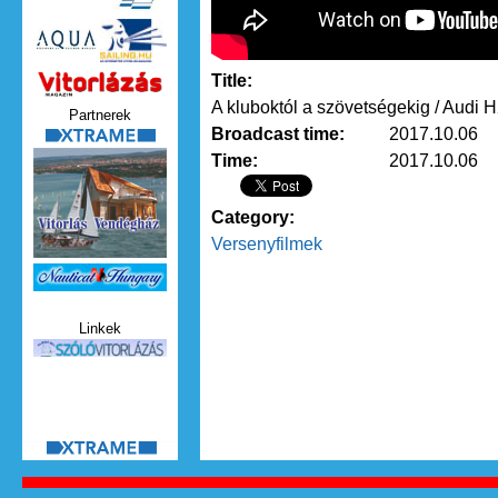
Title:
Vitorlazas_magazin.jpg
A kluboktól a szövetségekig / Audi
Partnerek
Broadcast time:
2017.10.06
xtrame.png
Time:
2017.10.06
Category:
Versenyfilmek
Nauticat.jpg
Linkek
szolo_vitorlazas.jpg