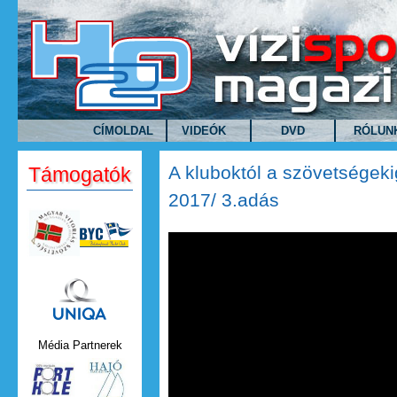
Ugrás a tartalomra
CÍMOLDAL
VIDEÓK
DVD
RÓLUN
A kluboktól a szövetségek
Támogatók
2017/ 3.adás
A kluboktól a szövetségeki
3.adás
Uniqa.png
Média Partnerek