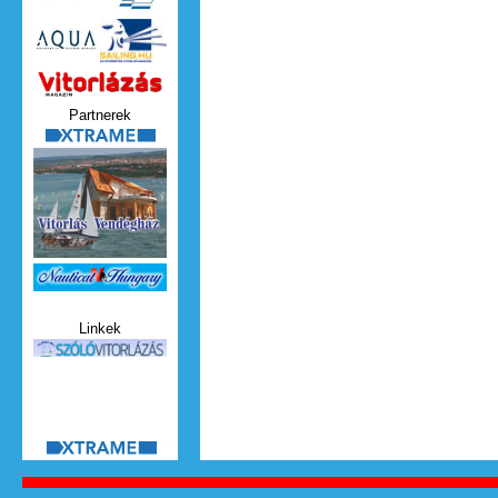
Vitorlazas_magazin.jpg
Partnerek
xtrame.png
Nauticat.jpg
Linkek
szolo_vitorlazas.jpg