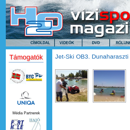
Ugrás a tartalomra
CÍMOLDAL
VIDEÓK
DVD
RÓLUN
Jet-Ski OB3. Dunaharaszti
Támogatók
Uniqa.png
Média Partnerek