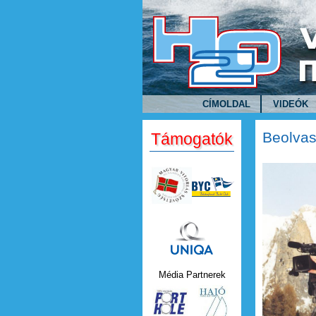
Ugrás a tartalomra
CÍMOLDAL
VIDEÓK
Beolvas
Támogatók
Uniqa.png
Média Partnerek