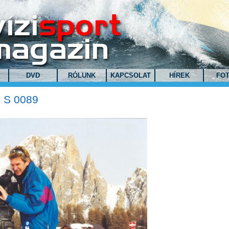
DVD
RÓLUNK
KAPCSOLAT
HÍREK
FO
 S 0089