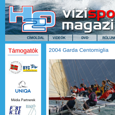
Ugrás a tartalomra
CÍMOLDAL
VIDEÓK
DVD
RÓLUN
2004 Garda Centomiglia
Támogatók
Uniqa.png
Média Partnerek