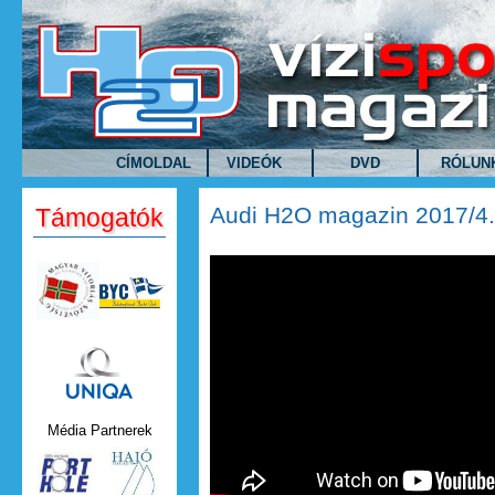
Ugrás a tartalomra
CÍMOLDAL
VIDEÓK
DVD
RÓLUN
Audi H2O magazin 2017/4
Támogatók
Uniqa.png
Média Partnerek