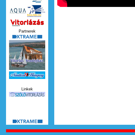
Vitorlazas_magazin.jpg
Partnerek
xtrame.png
Nauticat.jpg
Linkek
szolo_vitorlazas.jpg