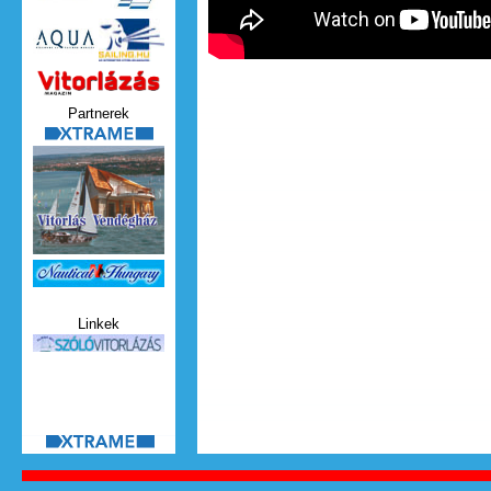
Vitorlazas_magazin.jpg
Partnerek
xtrame.png
Nauticat.jpg
Linkek
szolo_vitorlazas.jpg