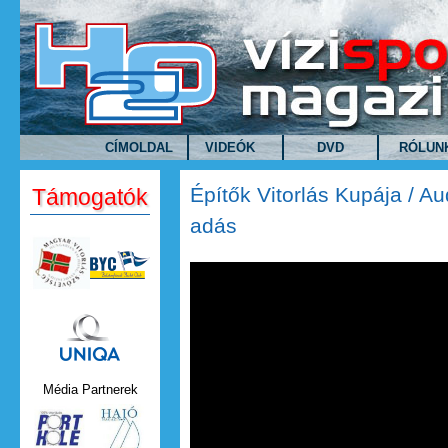
Ugrás a tartalomra
CÍMOLDAL
VIDEÓK
DVD
RÓLUN
Építők Vitorlás Kupája / 
Támogatók
adás
Uniqa.png
Média Partnerek