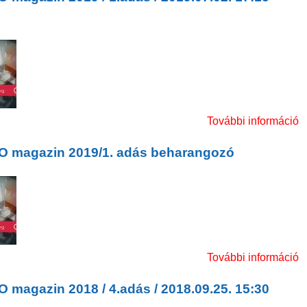
 magazin 2019 / 1.adás / 2019.07.02. 17:15 Sport
k
g
További információ
m
O magazin 2019/1. adás beharangozó
O magazin 2019/1. adás beharangozó
k
További információ
 magazin 2018 / 4.adás / 2018.09.25. 15:30