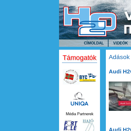
Ugrás a tartalomra
CÍMOLDAL
VIDEÓK
Adások
Támogatók
Audi H2
Audi H2
Uniqa.png
Média Partnerek
Audi H2O