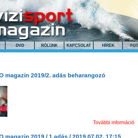
DVD
RÓLUNK
KAPCSOLAT
HÍREK
FO
O magazin 2019/2. adás beharangozó
O magazin 2019/2. adás beharangozó
További információ
 magazin 2019 / 1.adás / 2019.07.02. 17:15