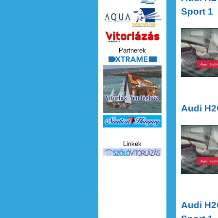
Sport 1
Audi H2O
Vitorlazas_magazin.jp
1
Partnerek
xtrame.png
Audi H2
Nauticat.jpg
Audi H2
Linkek
szolo_vitorlazas.jpg
Audi H2O