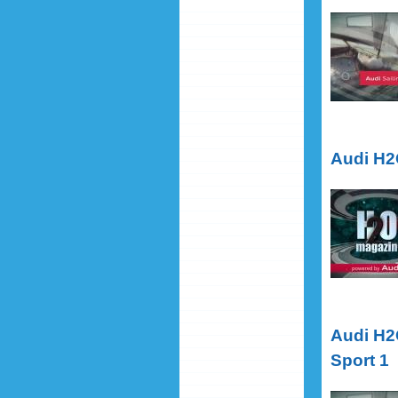
Audi H2O
1
Audi H2
Audi H2
Audi H2O
Sport 1