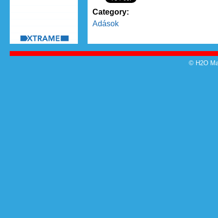
Category:
Adások
© H2O Mag