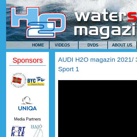
Skip to main content
HOME
VIDEOS
DVDS
ABOUT US
AUDI H2O magazin 2021/ 3
Sponsors
Sport 1
AUDI H2O magazin 2021/ 3.ad
1
Uniqa.png
Media Partners