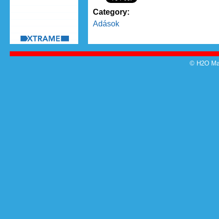
Category:
Adások
© H2O Mag