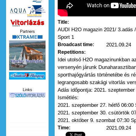
Title:
Vitorlazas_magazin.jpg
AUDI H2O magazin 2021/ 3.adás /
Partners
Sport 1
xtrame.png
2021.09.24
Broadcast time:
Repetitions:
Idei utolsó H2O magazinunkban az
versenyén járunk Dunaharasztiban
sporthajógyártás történetébe és r
Nauticat.jpg
legrangosabb szakági vitorlás ver
Adás időpontja: 2021. szeptember 
Links
szolo_vitorlazas.jpg
Ismétlés:
2021. szeptember 27. hétfő 06:00 
2021. szeptember 30. csütörtök 07
2021. október 9. szombat 07:30 Sp
2021.09.24
Time: