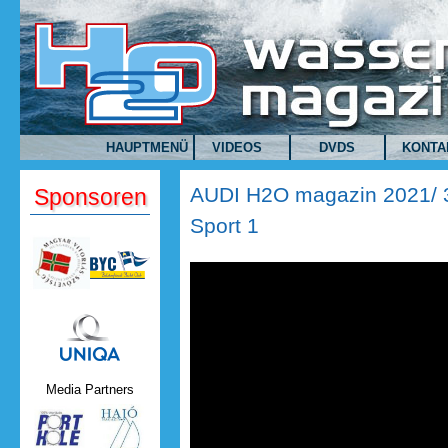
Direkt zum Inhalt
HAUPTMENÜ
VIDEOS
DVDS
KONTA
AUDI H2O magazin 2021/ 3
Sponsoren
Sport 1
AUDI H2O magazin 2021/ 3.ad
1
Uniqa.png
Media Partners