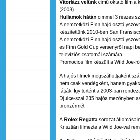
Vitorlázz velünk
cimű oktató film a 
(2008)
Hullámok hátán
cimmel 3 részes ször
A nemzetközi Finn hajó osztályszöve
készitettünk 2010-ben San Fransisc
A nemzetközi Finn hajó osztályszöve
es Finn Gold Cup versenyről napi be
televiziós csatornái számára.
Promocios film készült a Wild Joe-ró
A hajós filmek megszállottjaként szá
nem csak vendégként, hanem gyakran
látják. Így történt a 2003-ban rendez
Djuice-szal 235 hajós mezőnyben s
bronzérmét.
A
Rolex Regatta
sorozat állomásain 
Krisztián filmezte a Wild Joe-val re