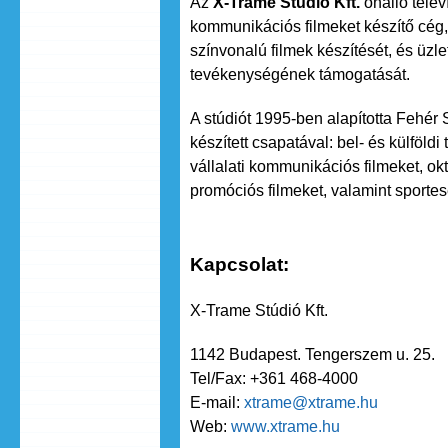
Az
X-Trame Stúdió Kft.
önálló telev
kommunikációs filmeket készítő cég,
színvonalú filmek készítését, és üzl
tevékenységének támogatását.
A stúdiót 1995-ben alapította Fehér 
készített csapatával: bel- és külföldi
vállalati kommunikációs filmeket, o
promóciós filmeket, valamint sporte
Kapcsolat:
X-Trame Stúdió Kft.
1142 Budapest. Tengerszem u. 25.
Tel/Fax: +361 468-4000
E-mail:
xtrame@xtrame.hu
Web:
www.xtrame.hu