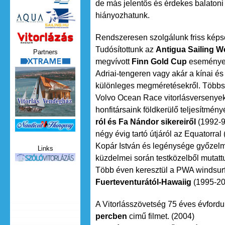
de más jelentős és érdekes balatoni
hiányozhatunk.
Vitorlazas_magazin.jpg
Rendszeresen szolgálunk friss képso
Tudósítottunk az
Antigua Sailing W
Partners
megvívott
Finn Gold Cup
eseményeir
xtrame.png
Adriai-tengeren vagy akár a kínai és
különleges megméretésekről. Többsz
Volvo Ocean Race vitorlásversenye
honfitársaink földkerülő teljesítményé
ról és Fa Nándor sikereiről
(1992-
Nauticat.jpg
négy évig tartó útjáról az Equatorral
Kopár István és legénysége győzel
Links
küzdelmei során testközelből mutatt
szolo_vitorlazas.jpg
Több éven keresztül a PWA windsurf 
Fuerteventurától-Hawaiig
(1995-20
A Vitorlásszövetség 75 éves évfordul
percben
cimű filmet. (2004)