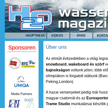
Direkt zum Inhalt
HAUPTMENÜ
VIDEOS
DVDS
KONTA
Über uns
Sponsoren
Az elmúlt évtizedekben a világ leg
snowboard, wakeboard és szörf
v
bajnokságon
voltunk jelen, több elő
olimpiákon is forgatott stábunk (Bar
Uniqa.png
Peking,London).
A hazai versenyeket pedig már husz
Media Partners
magyar csatornát és az
Eurosporto
Trame Studio
munkatársai készítik 