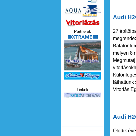
Audi H2
Vitorlazas_magazin.jp
27 építőipa
Partnerek
xtrame.png
megrendeze
Balatonfür
melyen 8 n
Megmutatju
vitorlások
Különleges
Nauticat.jpg
láthattunk
Vitorlás E
Linkek
szolo_vitorlazas.jpg
Audi H2
Ötödik éve