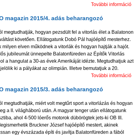
További információ
O magazin 2015/4. adás beharangozó
 megtudhatják, hogyan pezsdült fel a vitorlás élet a Balatonon
váltást követően. Ellátogatunk Dobó Pál hajóépítő mesterhez.
k
 milyen elven működnek a vitorlák és hogyan hajtják a hajót.
ős jubileumát ünnepelte Balatonfüreden az Építők Vitorlás
ol a hangulat a 30-as évek Amerikáját idézte. Megtudhatjuk azt
jelölik ki a pályákat az olimpián. Illetve bemutatjuk a 20.
További információ
O magazin 2015/3. adás beharangozó
 megtudhatják, miért volt megtűrt sport a vitorlázás és hogyan
meg a II. világháború után. A magyar tenger után ellátogatunk
k
tiba, ahol 4-500 lóerős motorok dübörögtek jets-ki OB III.
egismerhetik Bruckner József hajóépítő mestert, akinek
assan egy évszázada építi és javítja Balatonfüreden a fából