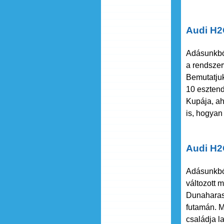
Audi H2
Adásunkból
a rendszer
Bemutatjuk
10 esztend
Kupája, ah
is, hogyan 
Audi H2
Adásunkból
változott 
Dunaharasz
futamán. M
családja l