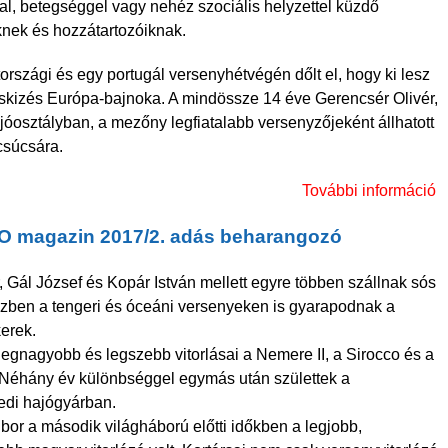
l, betegséggel vagy nehéz szociális helyzettel küzdő
k
nek és hozzátartozóiknak.
országi és egy portugál versenyhétvégén dőlt el, hogy ki lesz
-skizés Európa-bajnoka. A mindössze 14 éve Gerencsér Olivér,
óosztályban, a mezőny legfiatalabb versenyzőjeként állhatott
csúcsára.
További információ
O magazin 2017/2. adás beharangozó
 Gál József és Kopár István mellett egyre többen szállnak sós
özben a tengeri és óceáni versenyeken is gyarapodnak a
k
erek.
legnagyobb és legszebb vitorlásai a Nemere II, a Sirocco és a
. Néhány év különbséggel egymás után születtek a
edi hajógyárban.
ibor a második világháború előtti időkben a legjobb,