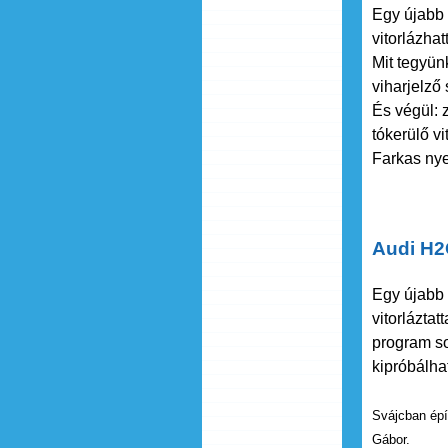
Egy újabb k
vitorlázha
Mit tegyün
viharjelző 
És végül: 
tókerülő v
Farkas nye
Audi H2
Egy újabb 
vitorlázta
program sor
kipróbálha
Svájcban épí
Gábor.