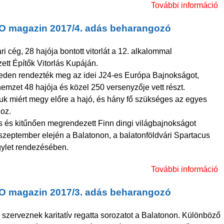
További információ
O magazin 2017/4. adás beharangozó
g
ri cég, 28 hajója bontott vitorlát a 12. alkalommal
tt Építők Vitorlás Kupáján.
k
eden rendezték meg az idei J24-es Európa Bajnokságot,
emzet 48 hajója és közel 250 versenyzője vett részt.
k miért megy előre a hajó, és hány fő szükséges az egyes
hoz.
 és kitűnően megrendezett Finn dingi világbajnokságot
 szeptember elején a Balatonon, a balatonföldvári Spartacus
gylet rendezésében.
További információ
O magazin 2017/3. adás beharangozó
 szerveznek karitatív regatta sorozatot a Balatonon. Különböző