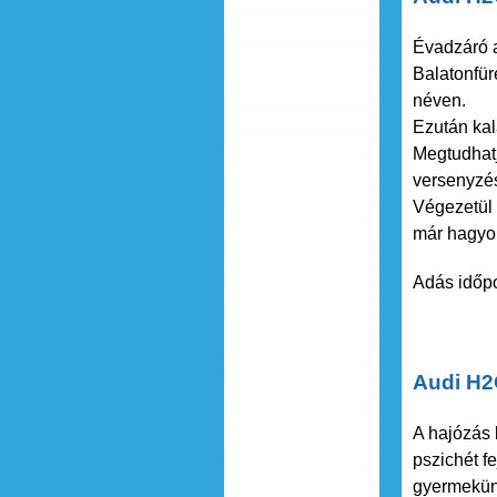
Évadzáró a
Balatonfür
néven.
Ezután kal
Megtudhatj
versenyzés
Végezetül a
már hagyo
Adás időpo
Audi H2
A hajózás 
pszichét f
gyermekünk