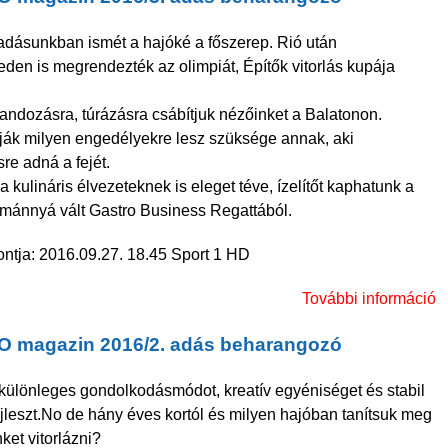
dásunkban ismét a hajóké a főszerep. Rió után
eden is megrendezték az olimpiát, Építők vitorlás kupája
k
andozásra, túrázásra csábítjuk nézőinket a Balatonon.
ák milyen engedélyekre lesz szüksége annak, aki
re adná a fejét.
 kulináris élvezeteknek is eleget téve, ízelítőt kaphatunk a
mánnyá vált Gastro Business Regattából.
ntja: 2016.09.27. 18.45 Sport 1 HD
További információ
O magazin 2016/2. adás beharangozó
különleges gondolkodásmódot, kreatív egyéniséget és stabil
ejleszt.No de hány éves kortól és milyen hajóban tanítsuk meg
k
et vitorlázni?