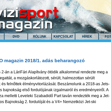
DVD
RÓLUNK
KAPCSOLAT
HÍREK
FO
O magazin 2018/1. adás beharangozó
s 2-án a LáriFári Alapítvány ötödik alkalommal rendezte meg a
gattát, a mozgáskorlátozott, sérült, halmozottan sérült
és felnőttek élményvitorlázását. Beszámolunk a 2018-as Jets-
s bajnokság első fordulójának izgalmairól és eredményeiről. A
a melletti Leveleki Szabadidő Part taván rendezték meg a Jet-
os Bajnokság 2. fordulóját és a V4+ Nemzetközi Jet-ski