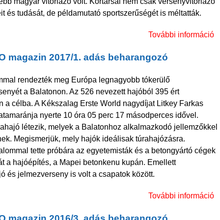
ebb magyar vitorlázó volt. Kortársai nem csak versenyvitorlázó
t és tudását, de példamutató sportszerűségét is méltatták.
További információ
O magazin 2017/1. adás beharangozó
ommal rendezték meg Európa legnagyobb tókerülő
rsenyét a Balatonon. Az 526 nevezett hajóból 395 ért
k
 a célba. A Kékszalag Erste World nagydíjat Litkey Farkas
atamaránja nyerte 10 óra 05 perc 17 másodperces idővel.
rahajó létezik, melyek a Balatonhoz alkalmazkodó jellemzőkkel
ek. Megismerjük, mely hajók ideálisak túrahajózásra.
kalommal tette próbára az egyetemisták és a betongyártó cégek
t a hajóépítés, a Mapei betonkenu kupán. Emellett
ó és jelmezverseny is volt a csapatok között.
További információ
O magazin 2016/3. adás beharangozó