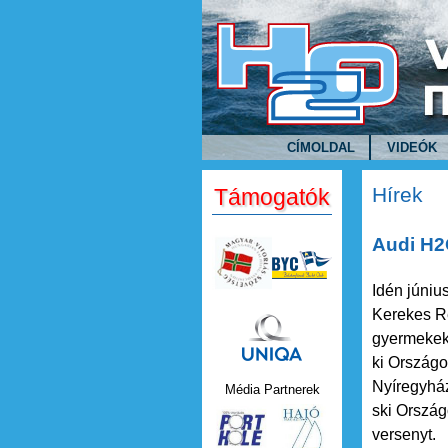
Ugrás a tartalomra
CÍMOLDAL
VIDEÓK
Hírek
Támogatók
Audi H2
Idén júniu
Kerekes Re
Uniqa.png
gyermekek 
ki Országo
Nyíregyház
Média Partnerek
ski Ország
versenyt.