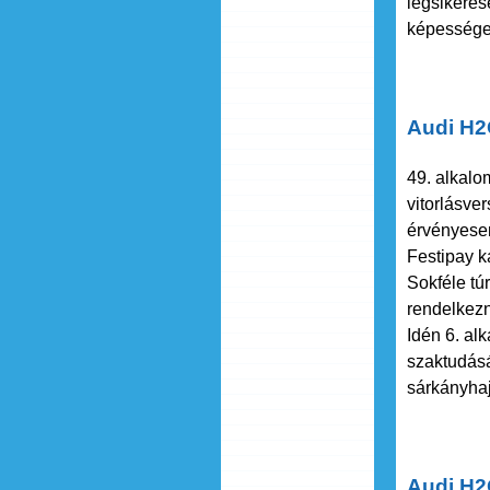
legsikeres
képességei
Audi H2
49. alkal
vitorlásve
érvényesen
Festipay k
Sokféle tú
rendelkezn
Idén 6. al
szaktudásá
sárkányhaj
Audi H2