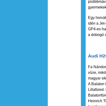
problémáva
gyermekek
Egy horvát
idén a Jet
GP4-es haj
a dobogó 
Audi H2
Fa Nándor,
vízre, mik
magyar sik
A Balaton 
Lillafüred
Balatonfür
Heinrich T