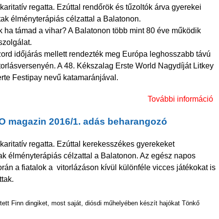
aritatív regatta. Ezúttal rendőrök és tűzoltók árva gyerekei
ttak élményterápiás célzattal a Balatonon.
k ha támad a vihar? A Balatonon több mint 80 éve működik
szolgálat.
zord időjárás mellett rendezték meg Európa leghosszabb távú
itorlásversenyén. A 48. Kékszalag Erste World Nagydíját Litkey
rte Festipay nevű katamaránjával.
További információ
O magazin 2016/1. adás beharangozó
karitatív regatta. Ezúttal kerekesszékes gyerekeket
ttak élményterápiás célzattal a Balatonon. Az egész napos
k
án a fiatalok a vitorlázáson kívül különféle vicces játékokat is
ttak.
tett Finn dingiket, most saját, diósdi műhelyében készít hajókat Tönkő