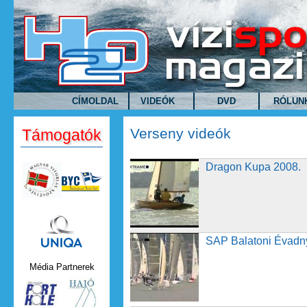
Ugrás a tartalomra
CÍMOLDAL
VIDEÓK
DVD
RÓLUN
Verseny videók
Támogatók
Dragon Kupa 2008.
Dragon Kupa 2008.
Uniqa.png
SAP Balatoni Évadnyitó 20
SAP Balatoni Évadn
Média Partnerek