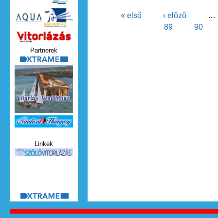
Oldalak
« első
‹ előző
…
89
90
Vitorlazas_magazin.jpg
Partnerek
xtrame.png
Nauticat.jpg
Linkek
szolo_vitorlazas.jpg