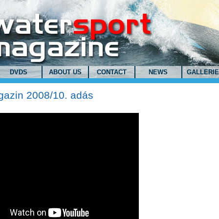
DVDS
ABOUT US
CONTACT
NEWS
GALLERI
azin 2008/10. adás
azin 2008/10. adás