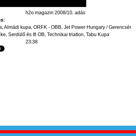
h2o magazin 2008/10. adás
ns:
g
a, Almádi kupa, ORFK - OBB, Jet Power Hungary / Gerencsér
ike, Serdülő és Ifi OB, Technikai triatlon, Tabu Kupa
23:38
: