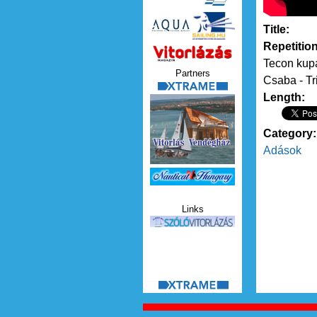
Title:
Repetitio
Vitorlazas_magazin.jp
Tecon kup
Partners
Csaba - Tr
xtrame.png
Length:
Category
Adások
Nauticat.jpg
Links
szolo_vitorlazas.jpg