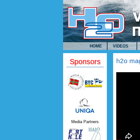
Skip to main content
HOME
VIDEOS
h2o mag
Sponsors
h2o mag
Uniqa.png
Media Partners