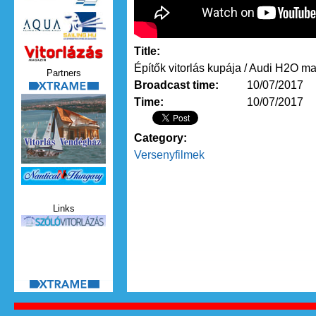
Title:
Vitorlazas_magazin.jpg
Építők vitorlás kupája / Audi H2O m
Partners
Broadcast time:
10/07/2017
xtrame.png
Time:
10/07/2017
Category:
Versenyfilmek
Nauticat.jpg
Links
szolo_vitorlazas.jpg