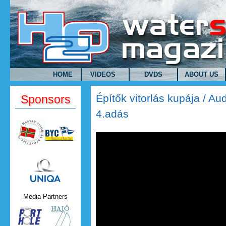
Skip to main content
HOME
VIDEOS
DVDS
ABOUT US
Építők vitorlás kupája / A
Sponsors
4.adás
Építők vitorlás kupája / Au
Uniqa.png
Media Partners