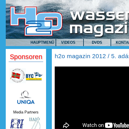
Direkt zum Inhalt
HAUPTMENÜ
VIDEOS
DVDS
KONTA
h2o magazin 2012 / 5. adá
Sponsoren
H2O Magazin 2012. - 5. ADÁ
Uniqa.png
Media Partners