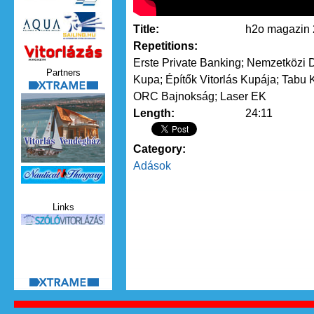
Title:
h2o magazin 2
Repetitions:
Vitorlazas_magazin.jpg
Erste Private Banking; Nemzetközi
Partners
Kupa; Építők Vitorlás Kupája; Tabu 
xtrame.png
ORC Bajnokság; Laser EK
Length:
24:11
Category:
Adások
Nauticat.jpg
Links
szolo_vitorlazas.jpg