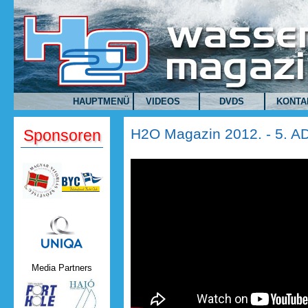
Direkt zum Inhalt
HAUPTMENÜ
VIDEOS
DVDS
KONTA
H2O Magazin 2012. - 5. A
Sponsoren
Uniqa.png
Media Partners