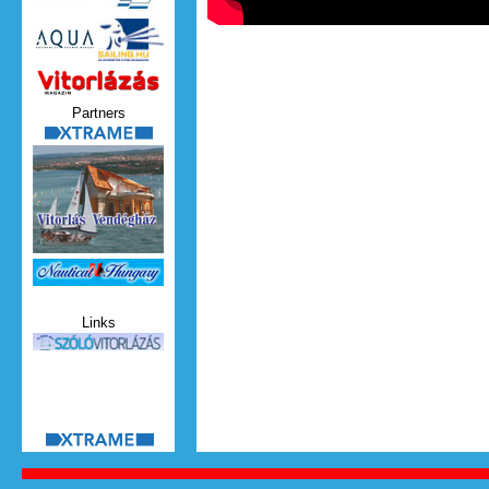
Vitorlazas_magazin.jpg
Partners
xtrame.png
Nauticat.jpg
Links
szolo_vitorlazas.jpg