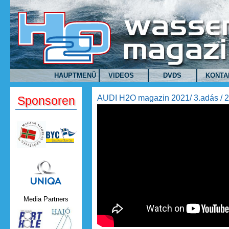
Direkt zum Inhalt
HAUPTMENÜ
VIDEOS
DVDS
KONTA
AUDI H2O magazin 2021/ 3.adás / 20
Sponsoren
AUDI H2O magazin 2021/ 3.ad
1
Uniqa.png
Media Partners