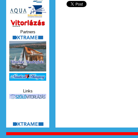
Vitorlazas_magazin.jpg
Partners
xtrame.png
Nauticat.jpg
Links
szolo_vitorlazas.jpg