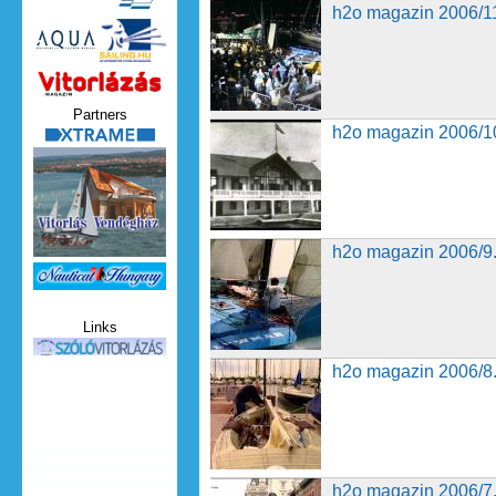
h2o magazin 2006/11. adás
h2o magazin 2006/11
Vitorlazas_magazin.jpg
Partners
h2o magazin 2006/10. adás
h2o magazin 2006/10
xtrame.png
h2o magazin 2006/9. adás
h2o magazin 2006/9.
Nauticat.jpg
Links
szolo_vitorlazas.jpg
h2o magazin 2006/8. adás
h2o magazin 2006/8.
h2o magazin 2006/7. adás
h2o magazin 2006/7.