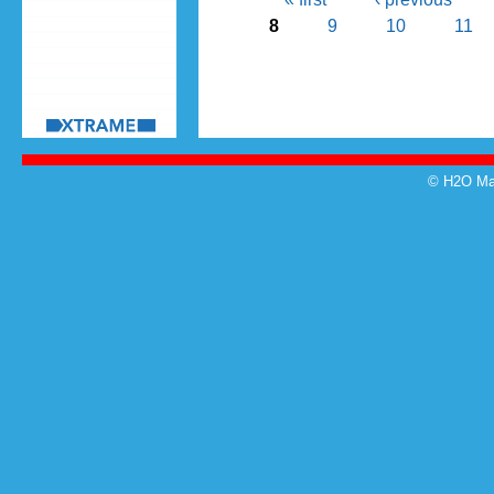
Pages
8
9
10
11
© H2O Mag