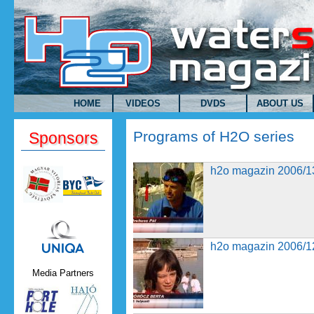
Skip to main content
HOME
VIDEOS
DVDS
ABOUT US
Programs of H2O series
Sponsors
h2o magazin 2006/13. adás
h2o magazin 2006/13
Uniqa.png
h2o magazin 2006/12. adás
h2o magazin 2006/12
Media Partners