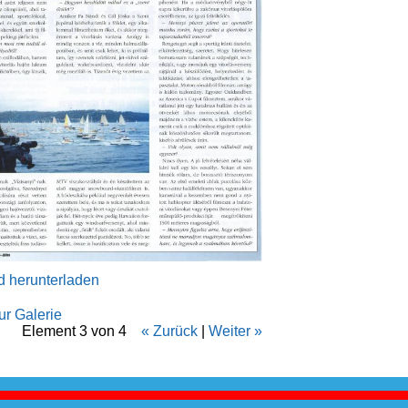
g
ld herunterladen
ur Galerie
Element 3 von 4
« Zurück
|
Weiter »