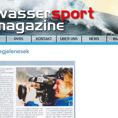
DVDS
KONTAKT
ÜBER UNS
NEWS
BI
egjelenesek