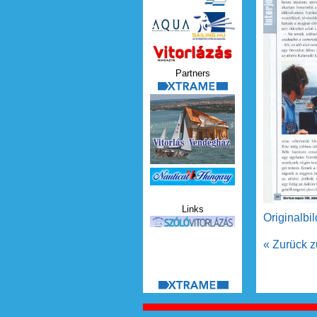
Vitorlazas_magazin.jp
Partners
xtrame.png
Nauticat.jpg
Links
Originalbi
szolo_vitorlazas.jpg
« Zurück z