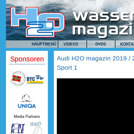
Direkt zum Inhalt
HAUPTMENÜ
VIDEOS
DVDS
KONTA
Audi H2O magazin 2019 / 2
Sponsoren
Sport 1
Uniqa.png
Media Partners