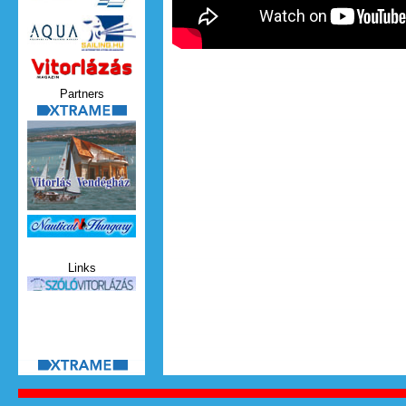
Vitorlazas_magazin.jpg
Partners
xtrame.png
Nauticat.jpg
Links
szolo_vitorlazas.jpg