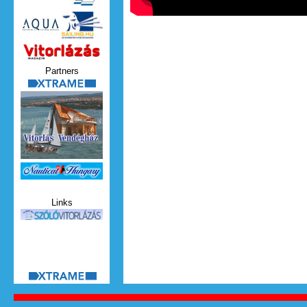
Vitorlazas_magazin.jpg
Partners
xtrame.png
Nauticat.jpg
Links
szolo_vitorlazas.jpg