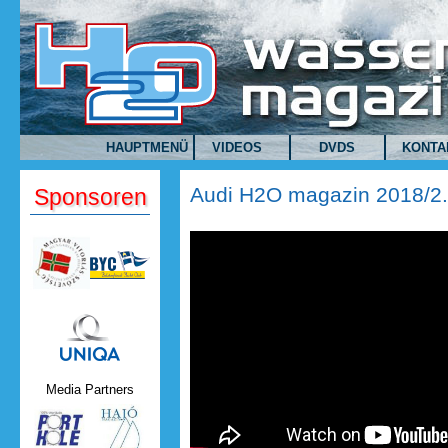
Direkt zum Inhalt
HAUPTMENÜ
VIDEOS
DVDS
KONTA
Audi H2O magazin 2018/2
Sponsoren
Uniqa.png
Media Partners